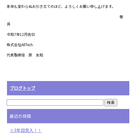
o
来年も変わらぬお引き立てのほど、よろしくお願い申し上げます。
k
敬
具
令和7年12月吉日
株式会社AllTech.
代表取締役 原 友和
ブログトップ
最近の投稿
☆3年目突入！！