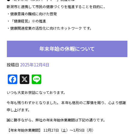
b
新潟市と連携して市⺠の健康づくりを推進することを⽬的に、
o
・健康意識の醸成に向けた啓発
・「健康経営」※の推進
o
・健康関連産業の活性化に向けたネットワーク です。
k
年末年始の休暇について
投稿日
2025年12月4日
F
X
Li
a
n
いつも大変お世話になっております。
c
e
今年も残りわずかとなりました。 本年も格別のご厚情を賜り、心より感謝
e
申し上げます。
b
誠に勝手ながら、弊社の年末年始休業期間は下記の通りです。
o
【年末年始休業期間】 12月27日（土）～1月5日（月）