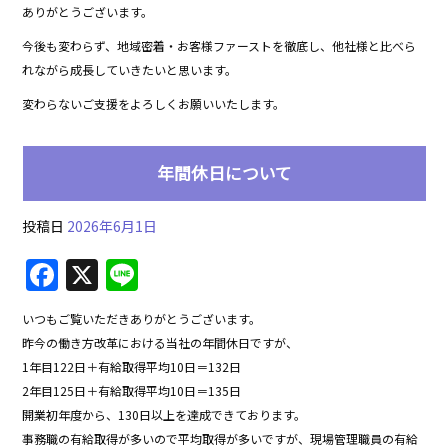
b
ありがとうございます。
o
今後も変わらず、地域密着・お客様ファーストを徹底し、他社様と比べら
れながら成長していきたいと思います。
o
変わらないご支援をよろしくお願いいたします。
k
年間休日について
投稿日
2026年6月1日
F
X
Li
a
n
いつもご覧いただきありがとうございます。
c
e
昨今の働き方改革における当社の年間休日ですが、
e
1年目122日＋有給取得平均10日＝132日
b
2年目125日＋有給取得平均10日＝135日
開業初年度から、130日以上を達成できております。
o
事務職の有給取得が多いので平均取得が多いですが、現場管理職員の有給