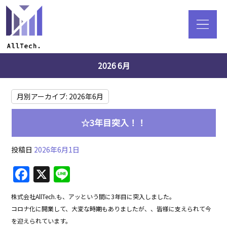
2026 6月
月別アーカイブ:
2026年6月
☆3年目突入！！
投稿日
2026年6月1日
F
X
Li
a
n
株式会社AllTech.も、アッという間に3年目に突入しました。
c
e
コロナ化に開業して、大変な時期もありましたが、、皆様に支えられて今
e
を迎えられています。